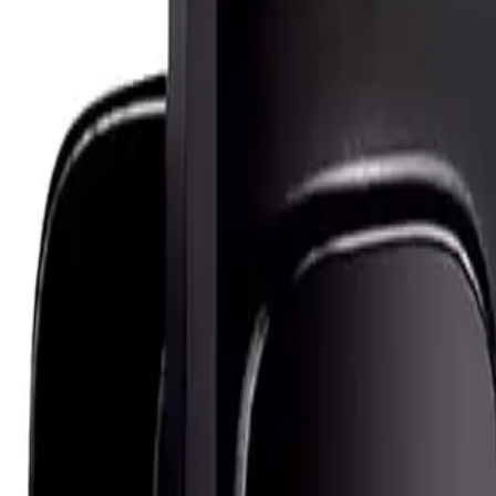
um –
...
.