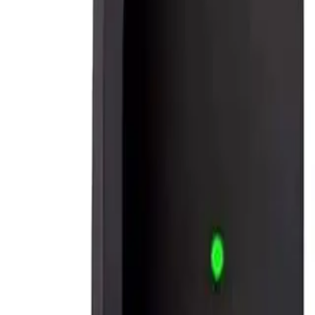
microfone de lapela sem fio de nível profissional,
...
Ver na Amazon