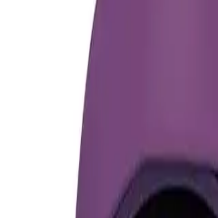
B.O.B Bars Over Bottles Lip Balm Abacate | Natural
.
Ver na Amazon