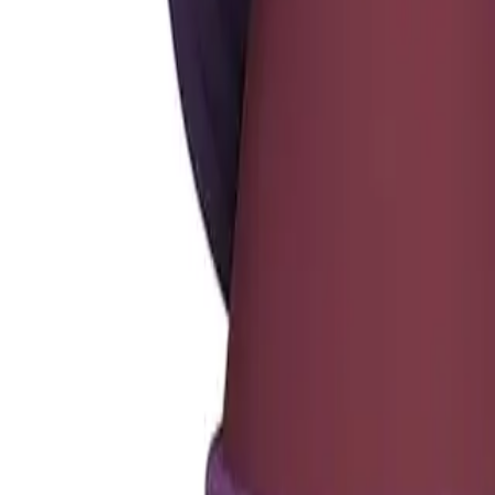
BETA Hidratante Labial BAUNILHA 9,5g - Hidrata
Ver na Amazon