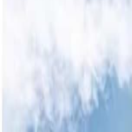
MONDIAL Climatizador Flash Air, Branco/Preto, 80
Ver na Amazon
MONDIAL Climatizador Flash Air, Branco/Preto, 80
Ver na Amazon