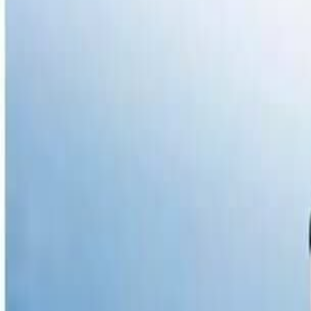
Climatizador de Ar Digital Midea 127V 60Hz
...
Ver na Amazon