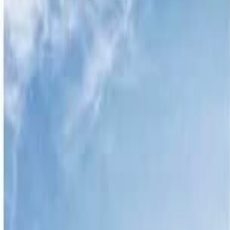
Climatizador Britânia 4 em 1 Autonomia de 26h BC
Ver na Amazon