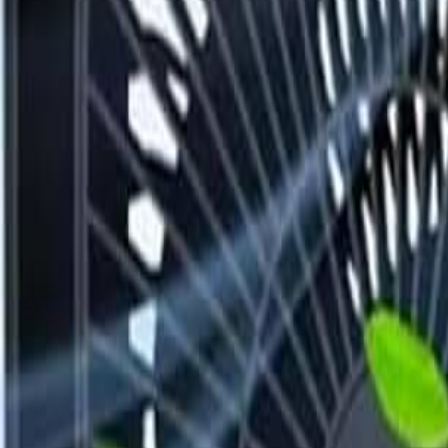
 5
...