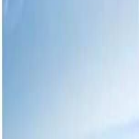
Ventisol Climatizador CLIN 16-01 220v br/cz Ventis
...
Ver na Amazon
Climatizador Philco PCL10QF Display Touch 5 em 1
Ver na Amazon