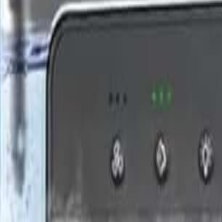
..
ser
...