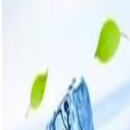
Ver na Amazon
Climatizador de Ar Frio, 60W, 4,5L, Midea Preto 22
..
Ver na Amazon